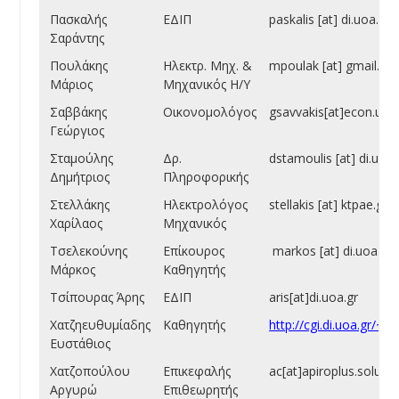
Πασκαλής
ΕΔΙΠ
paskalis [at] di.uoa.gr
Σαράντης
Πουλάκης
Ηλεκτρ. Μηχ. &
mpoulak [at] gmail.c
Μάριος
Μηχανικός Η/Υ
Σαββάκης
Οικονομολόγος
gsavvakis[at]econ.uoa
Γεώργιος
Σταμούλης
Δρ.
dstamoulis [at] di.uoa.
Δημήτριος
Πληροφορικής
Στελλάκης
Ηλεκτρολόγος
stellakis [at] ktpae.gr
Χαρίλαος
Μηχανικός
Τσελεκούνης
Επίκουρος
markos [at] di.uoa.gr
Μάρκος
Καθηγητής
Τσίπουρας Άρης
ΕΔΙΠ
aris[at]di.uoa.gr
Χατζηευθυμίαδης
Καθηγητής
http://cgi.di.uoa.gr/~s
Ευστάθιος
Χατζοπούλου
Επικεφαλής
ac[at]apiroplus.solutio
Αργυρώ
Επιθεωρητής