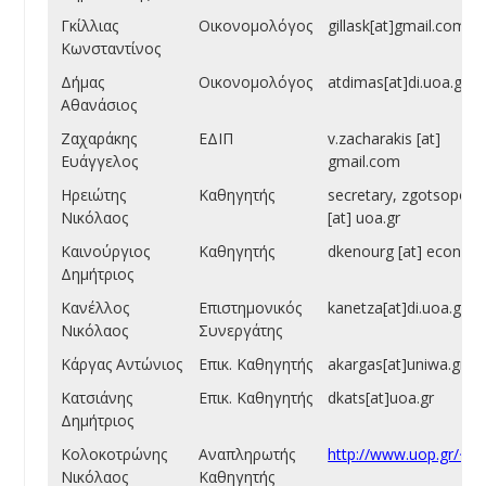
Γκίλλιας
Οικονομολόγος
gillask[at]gmail.com
Κωνσταντίνος
Δήμας
Οικονομολόγος
atdimas[at]di.uoa.gr
Αθανάσιος
Ζαχαράκης
ΕΔΙΠ
v.zacharakis [at]
Ευάγγελος
gmail.com
Ηρειώτης
Καθηγητής
secretary, zgotsopoul
Νικόλαος
[at] uoa.gr
Καινούργιος
Καθηγητής
dkenourg [at] econ.uo
Δημήτριος
Κανέλλος
Επιστημονικός
kanetza[at]di.uoa.gr
Νικόλαος
Συνεργάτης
Κάργας Αντώνιος
Επικ. Καθηγητής
akargas[at]uniwa.gr
Κατσιάνης
Επικ. Καθηγητής
dkats[at]uoa.gr
Δημήτριος
Κολοκοτρώνης
Αναπληρωτής
http://www.uop.gr/~nk
Νικόλαος
Καθηγητής