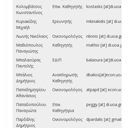
Κολομβάτσος
Επικ. Καθηγητής
kostasks [at]di.uoa.gr
Κωνσταντίνος
Κυριακίδης
Ερευνητής
mkiriakidis [at] di.uoa.
Μιχαήλ
Λιωνής Νικόλαος
Οικονομολόγος
nlionis [at] di.uoa.gr
Μαθιόπουλος
Καθηγητής
mathio [at] di.uoa.gr
Παναγιώτης
Μπαλαούρας
ΕΔΙΠ
balaoura [at]di.uoa.gr
Παντελής
Μπάλιος
Αναπληρωτής
dbalios[at]econ.uoa.gr
Δημήτριος
Καθηγητής
Παπαδημητρίου
Οικονομολόγος
atpapd [at] econ.uoa.g
Αθανάσιος
Παπαδοπούλου
Επικ.
peggy [at] di.uoa.gr
Παναγιώτα
Καθηγήτρια
Παρδάλης
Οικονομολόγος
dpardalis [at] gmail.c
Δημήτριος