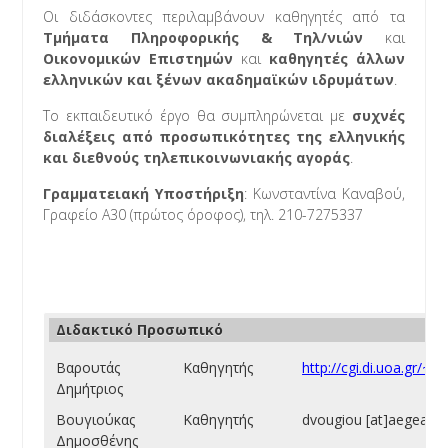
Οι διδάσκοντες περιλαμβάνουν καθηγητές από τα
Τμήματα Πληροφορικής & Τηλ/νιών
και
Οικονομικών Επιστημών
και
καθηγητές άλλων
ελληνικών και ξένων ακαδημαϊκών ιδρυμάτων
.
Το εκπαιδευτικό έργο θα συμπληρώνεται με
συχνές
διαλέξεις από προσωπικότητες της ελληνικής
και διεθνούς τηλεπικοινωνιακής αγοράς
.
Γραμματειακή Υποστήριξη
: Κωνσταντίνα Καναβού,
Γραφείο Α30 (πρώτος όροφος), τηλ. 210-7275337
Διδακτικό Προσωπικό
Βαρουτάς
Καθηγητής
http://cgi.di.uoa.gr/~a
Δημήτριος
Βουγιούκας
Καθηγητής
dvougiou [at]aegean.g
Δημοσθένης